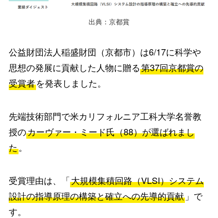
出典：京都賞
公益財団法人稲盛財団（京都市）は6/17に科学や
思想の発展に貢献した人物に贈る
第37回京都賞の
受賞者
を発表しました。
先端技術部門で米カリフォルニア工科大学名誉教
授の
カーヴァー・ミード氏（88）が選ばれまし
た
。
受賞理由は、「
大規模集積回路（VLSI）システム
設計の指導原理の構築と確立への先導的貢献
」で
す。