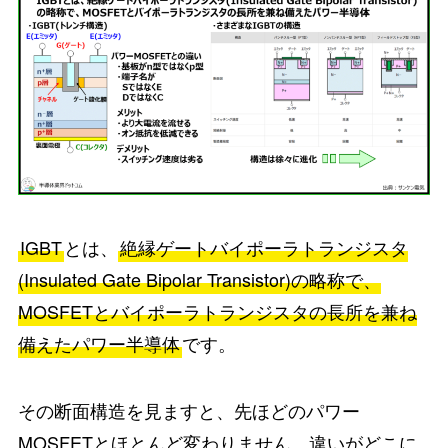
IGBT
とは、
絶縁ゲートバイポーラトランジスタ
(Insulated Gate Bipolar Transistor)の略称で、
MOSFETとバイポーラトランジスタの長所を兼ね
備えたパワー半導体
です。
その断面構造を見ますと、先ほどのパワー
MOSFETとほとんど変わりません。違いがどこに